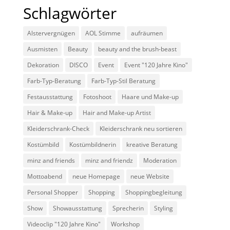
Schlagwörter
Alstervergnügen
AOL Stimme
aufräumen
Ausmisten
Beauty
beauty and the brush-beast
Dekoration
DISCO
Event
Event "120 Jahre Kino"
Farb-Typ-Beratung
Farb-Typ-Stil Beratung
Festausstattung
Fotoshoot
Haare und Make-up
Hair & Make-up
Hair and Make-up Artist
Kleiderschrank-Check
Kleiderschrank neu sortieren
Kostümbild
Kostümbildnerin
kreative Beratung
minz and friends
minz and friendz
Moderation
Mottoabend
neue Homepage
neue Website
Personal Shopper
Shopping
Shoppingbegleitung
Show
Showausstattung
Sprecherin
Styling
Videoclip "120 Jahre Kino"
Workshop