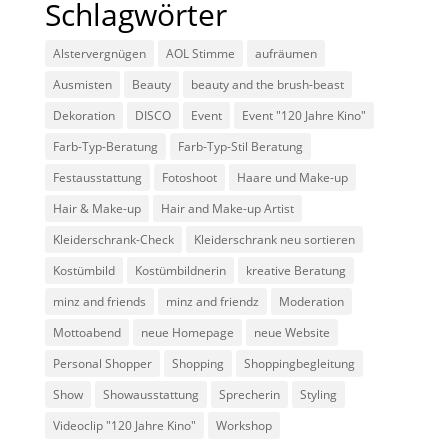
Schlagwörter
Alstervergnügen
AOL Stimme
aufräumen
Ausmisten
Beauty
beauty and the brush-beast
Dekoration
DISCO
Event
Event "120 Jahre Kino"
Farb-Typ-Beratung
Farb-Typ-Stil Beratung
Festausstattung
Fotoshoot
Haare und Make-up
Hair & Make-up
Hair and Make-up Artist
Kleiderschrank-Check
Kleiderschrank neu sortieren
Kostümbild
Kostümbildnerin
kreative Beratung
minz and friends
minz and friendz
Moderation
Mottoabend
neue Homepage
neue Website
Personal Shopper
Shopping
Shoppingbegleitung
Show
Showausstattung
Sprecherin
Styling
Videoclip "120 Jahre Kino"
Workshop