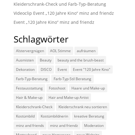
Kleiderschrank-Check und Farb-Typ-Beratung
Videoclip Event „120 Jahre Kino“ minz and friendz
Event „120 Jahre Kino“ minz and friendz
Schlagwörter
Alstervergnügen
AOL Stimme
aufräumen
Ausmisten
Beauty
beauty and the brush-beast
Dekoration
DISCO
Event
Event "120 Jahre Kino"
Farb-Typ-Beratung
Farb-Typ-Stil Beratung
Festausstattung
Fotoshoot
Haare und Make-up
Hair & Make-up
Hair and Make-up Artist
Kleiderschrank-Check
Kleiderschrank neu sortieren
Kostümbild
Kostümbildnerin
kreative Beratung
minz and friends
minz and friendz
Moderation
Mottoabend
neue Homepage
neue Website