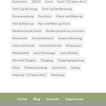
Dekoration
DISCO
Event
Event "120 Jahre Kino"
Farb-Typ-Beratung
Farb-Typ-Stil Beratung
Festausstattung
Fotoshoot
Haare und Make-up
Hair & Make-up
Hair and Make-up Artist
Kleiderschrank-Check
Kleiderschrank neu sortieren
Kostümbild
Kostümbildnerin
kreative Beratung
minz and friends
minz and friendz
Moderation
Mottoabend
neue Homepage
neue Website
Personal Shopper
Shopping
Shoppingbegleitung
Show
Showausstattung
Sprecherin
Styling
Videoclip "120 Jahre Kino"
Workshop
Home
Blog
Kontakt
Impressum
Datenschutzerklärung
Haftungsausschluss