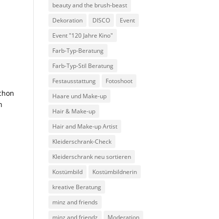
beauty and the brush-beast
Dekoration
DISCO
Event
Event "120 Jahre Kino"
Farb-Typ-Beratung
Farb-Typ-Stil Beratung
Festausstattung
Fotoshoot
schon
Haare und Make-up
h
Hair & Make-up
Hair and Make-up Artist
Kleiderschrank-Check
Kleiderschrank neu sortieren
Kostümbild
Kostümbildnerin
kreative Beratung
minz and friends
minz and friendz
Moderation