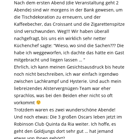
Nach dem ersten Abend (die Veranstaltung geht 2
Abende) sind wir morgens in der Bank gewesen, um
die Tischdekoration zu erneuern, und der
Kaffeebecher, das Croissant und die Zigarettenspitze
sind verschwunden. Weg!!! Wir haben überall
nachgefragt, bis uns ein wirklich sehr netter
Küchenchef sagte: “Wieso, wo sind die Sachen??? Die
habe ich weggeworfen, ich dachte das hätte ein Gast
mitgebracht und liegen lassen … “
Ehrlich, ich kann meinen Gesichtsausdruck bis heute
noch nicht beschreiben, ich war einfach irgendwo
zwischen Lachkrampf und Hysterie. Und auch mein
liebreizendes Alstervergnügen-Team war eher
sprachlos, was bei den Beiden eher nicht so oft
vorkommt
Trotzdem waren es zwei wunderschöne Abende!
Und noch etwas: Die 3 großen Oscars leben jetzt im
Robinson Club Quinta da Ria weiter. Ich hoffe, es
geht den Goldjungs dort sehr gut … hat jemand
etwas von Ihnen gehört?