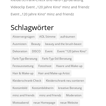
Videoclip Event „120 Jahre Kino“ minz and friendz
Event „120 Jahre Kino“ minz and friendz
Schlagwörter
Alstervergnügen
AOL Stimme
aufräumen
Ausmisten
Beauty
beauty and the brush-beast
Dekoration
DISCO
Event
Event "120 Jahre Kino"
Farb-Typ-Beratung
Farb-Typ-Stil Beratung
Festausstattung
Fotoshoot
Haare und Make-up
Hair & Make-up
Hair and Make-up Artist
Kleiderschrank-Check
Kleiderschrank neu sortieren
Kostümbild
Kostümbildnerin
kreative Beratung
minz and friends
minz and friendz
Moderation
Mottoabend
neue Homepage
neue Website