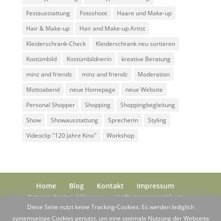
Festausstattung
Fotoshoot
Haare und Make-up
Hair & Make-up
Hair and Make-up Artist
Kleiderschrank-Check
Kleiderschrank neu sortieren
Kostümbild
Kostümbildnerin
kreative Beratung
minz and friends
minz and friendz
Moderation
Mottoabend
neue Homepage
neue Website
Personal Shopper
Shopping
Shoppingbegleitung
Show
Showausstattung
Sprecherin
Styling
Videoclip "120 Jahre Kino"
Workshop
Home
Blog
Kontakt
Impressum
Datenschutzerklärung
Haftungsausschluss
Diese Seite nutzt keine Tracking-Cookies. Es werden lediglich
systemseitige Cookies genutzt, um eine optimale Nutzung der Webseite