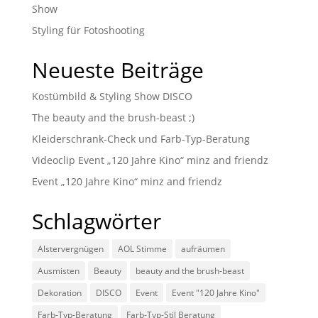
Show
Styling für Fotoshooting
Neueste Beiträge
Kostümbild & Styling Show DISCO
The beauty and the brush-beast ;)
Kleiderschrank-Check und Farb-Typ-Beratung
Videoclip Event „120 Jahre Kino“ minz and friendz
Event „120 Jahre Kino“ minz and friendz
Schlagwörter
Alstervergnügen
AOL Stimme
aufräumen
Ausmisten
Beauty
beauty and the brush-beast
Dekoration
DISCO
Event
Event "120 Jahre Kino"
Farb-Typ-Beratung
Farb-Typ-Stil Beratung