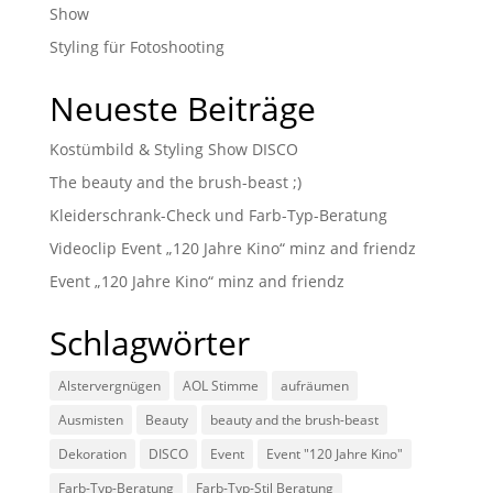
Show
Styling für Fotoshooting
Neueste Beiträge
Kostümbild & Styling Show DISCO
The beauty and the brush-beast ;)
Kleiderschrank-Check und Farb-Typ-Beratung
Videoclip Event „120 Jahre Kino“ minz and friendz
Event „120 Jahre Kino“ minz and friendz
Schlagwörter
Alstervergnügen
AOL Stimme
aufräumen
Ausmisten
Beauty
beauty and the brush-beast
Dekoration
DISCO
Event
Event "120 Jahre Kino"
Farb-Typ-Beratung
Farb-Typ-Stil Beratung