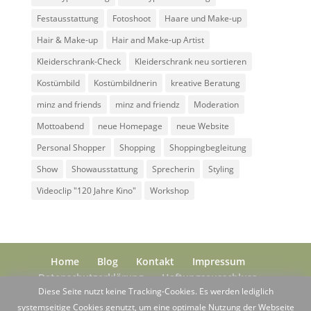
Festausstattung
Fotoshoot
Haare und Make-up
Hair & Make-up
Hair and Make-up Artist
Kleiderschrank-Check
Kleiderschrank neu sortieren
Kostümbild
Kostümbildnerin
kreative Beratung
minz and friends
minz and friendz
Moderation
Mottoabend
neue Homepage
neue Website
Personal Shopper
Shopping
Shoppingbegleitung
Show
Showausstattung
Sprecherin
Styling
Videoclip "120 Jahre Kino"
Workshop
Home
Blog
Kontakt
Impressum
Datenschutzerklärung
Haftungsausschluss
Diese Seite nutzt keine Tracking-Cookies. Es werden lediglich
systemseitige Cookies genutzt, um eine optimale Nutzung der Webseite