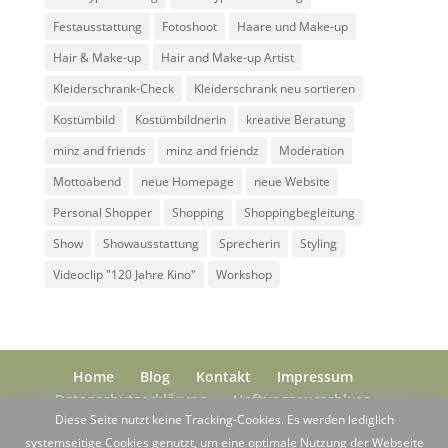
Festausstattung
Fotoshoot
Haare und Make-up
Hair & Make-up
Hair and Make-up Artist
Kleiderschrank-Check
Kleiderschrank neu sortieren
Kostümbild
Kostümbildnerin
kreative Beratung
minz and friends
minz and friendz
Moderation
Mottoabend
neue Homepage
neue Website
Personal Shopper
Shopping
Shoppingbegleitung
Show
Showausstattung
Sprecherin
Styling
Videoclip "120 Jahre Kino"
Workshop
Home
Blog
Kontakt
Impressum
Datenschutzerklärung
Haftungsausschluss
Diese Seite nutzt keine Tracking-Cookies. Es werden lediglich
systemseitige Cookies genutzt, um eine optimale Nutzung der Webseite