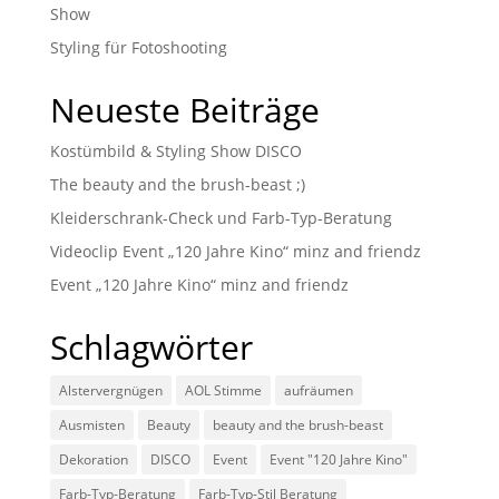
Show
Styling für Fotoshooting
Neueste Beiträge
Kostümbild & Styling Show DISCO
The beauty and the brush-beast ;)
Kleiderschrank-Check und Farb-Typ-Beratung
Videoclip Event „120 Jahre Kino“ minz and friendz
Event „120 Jahre Kino“ minz and friendz
Schlagwörter
Alstervergnügen
AOL Stimme
aufräumen
Ausmisten
Beauty
beauty and the brush-beast
Dekoration
DISCO
Event
Event "120 Jahre Kino"
Farb-Typ-Beratung
Farb-Typ-Stil Beratung